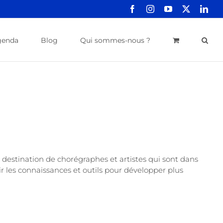
Facebook
Instagram
YouTube
X
Link
genda
Blog
Qui sommes-nous ?
destination de chorégraphes et artistes qui sont dans
r les connaissances et outils pour développer plus