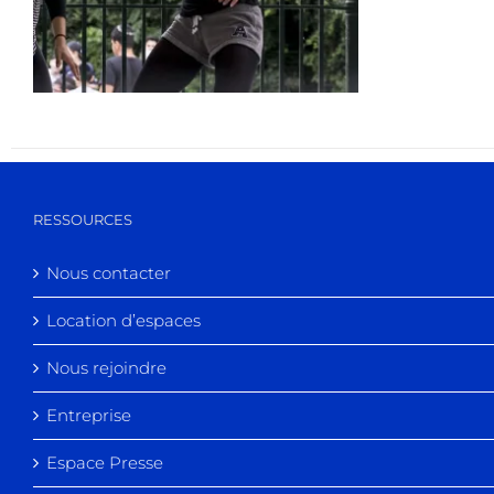
RESSOURCES
Nous contacter
Location d’espaces
Nous rejoindre
Entreprise
Espace Presse