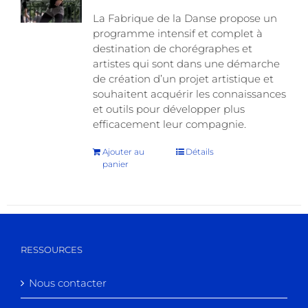
La Fabrique de la Danse propose un
programme intensif et complet à
destination de chorégraphes et
artistes qui sont dans une démarche
de création d’un projet artistique et
souhaitent acquérir les connaissances
et outils pour développer plus
efficacement leur compagnie.
Ajouter au
Détails
panier
RESSOURCES
Nous contacter