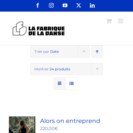
Passer
Facebook
Instagram
YouTube
X
LinkedIn
au
contenu
Trier par
Date
Montrer
24 produits
Alors on entreprend
220,00
€