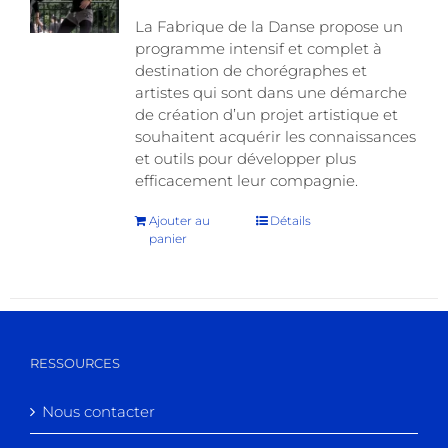
La Fabrique de la Danse propose un
programme intensif et complet à
destination de chorégraphes et
artistes qui sont dans une démarche
de création d’un projet artistique et
souhaitent acquérir les connaissances
et outils pour développer plus
efficacement leur compagnie.
Ajouter au
Détails
panier
RESSOURCES
Nous contacter