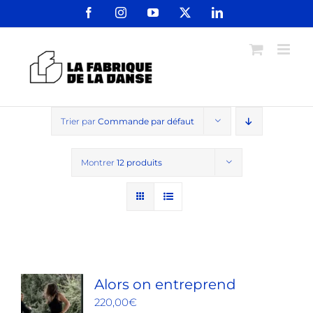
Passer
Facebook
Instagram
YouTube
X
LinkedIn
au
contenu
Trier par
Commande par défaut
Montrer
12 produits
Alors on entreprend
220,00
€