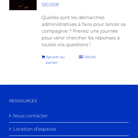
120,00
€
Quelles sont les démarches
administratives à faire pour lancer sa
compagnie ? Prenez une journée
pour venir chercher les réponses à
toutes vos questions !
Ajouter au
Détails
panier
RESSOURCES
Nous contacter
Location d’espaces