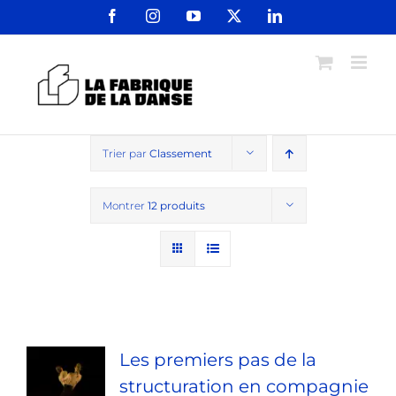
Passer
Facebook
Instagram
YouTube
X
LinkedIn
au
contenu
Trier par
Classement
Montrer
12 produits
Les premiers pas de la
structuration en compagnie