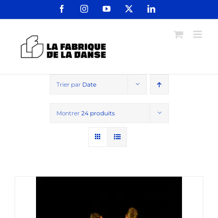
Passer
Facebook
Instagram
YouTube
X
LinkedIn
au
contenu
Trier par
Date
Montrer
24 produits