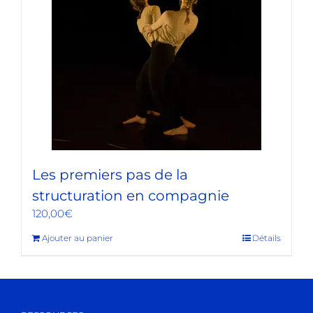
Les premiers pas de la
structuration en compagnie
120,00
€
Ajouter au panier
Détails