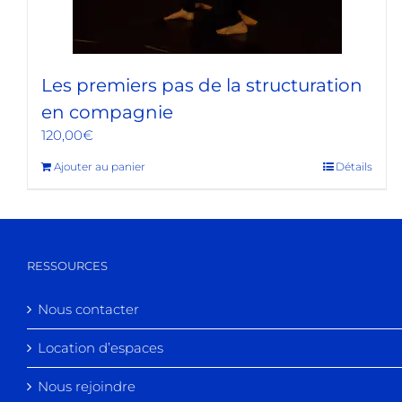
Les premiers pas de la structuration
en compagnie
120,00
€
Ajouter au panier
Détails
RESSOURCES
Nous contacter
Location d’espaces
Nous rejoindre