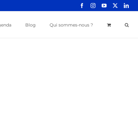
Facebook
Instagram
YouTube
X
Link
genda
Blog
Qui sommes-nous ?