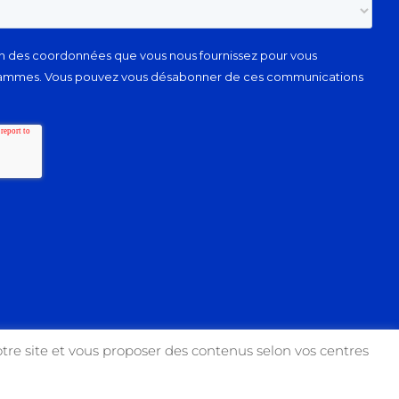
tre site et vous proposer des contenus selon vos centres
Facebook
Instagram
YouTube
X
Link