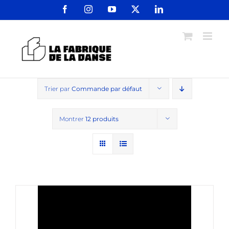
Passer
Facebook
Instagram
YouTube
X
LinkedIn
au
contenu
Trier par
Commande par défaut
Montrer
12 produits