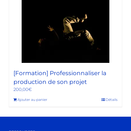
[Formation] Professionnaliser la
production de son projet
200,00
€
Ajouter au panier
Détails