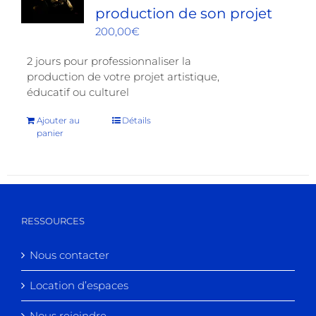
production de son projet
200,00
€
2 jours pour professionnaliser la
production de votre projet artistique,
éducatif ou culturel
Ajouter au
Détails
panier
RESSOURCES
Nous contacter
Location d’espaces
Nous rejoindre