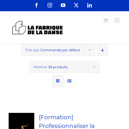
Passer
Facebook
Instagram
YouTube
X
LinkedIn
au
contenu
Trier par
Commande par défaut
Montrer
36 produits
[Formation]
Professionnaliser la