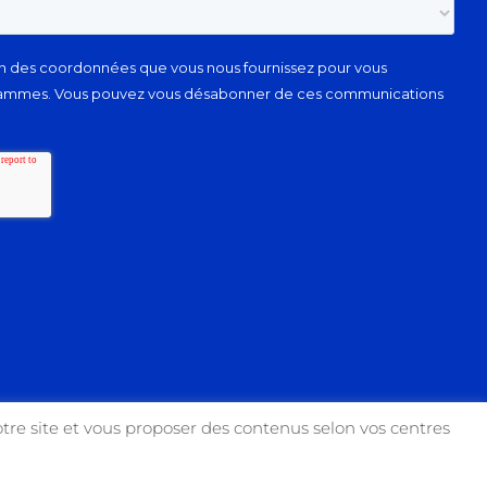
tre site et vous proposer des contenus selon vos centres
Facebook
Instagram
YouTube
X
Link