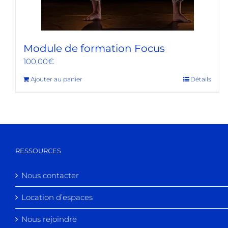
Module de formation Focus
100,00
€
Ajouter au panier
Détails
RESSOURCES
Nous contacter
Location d’espaces
Nous rejoindre