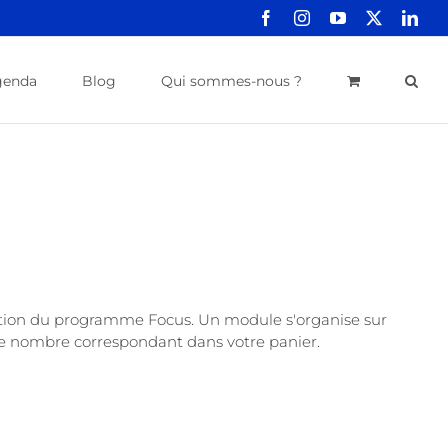
Facebook
Instagram
YouTube
X
Link
genda
Blog
Qui sommes-nous ?
ation du programme Focus. Un module s'organise sur
r le nombre correspondant dans votre panier.