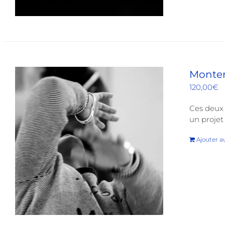
Monter 
120,00
€
Ces deux 
un projet 
Ajouter a