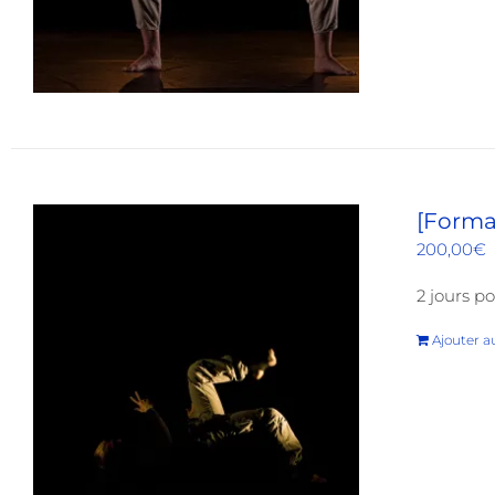
[Format
200,00
€
2 jours po
Ajouter a