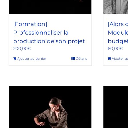
[Formation]
[Alors
Professionnaliser la
Module
production de son projet
budget
200,00
€
60,00
€
Ajouter au panier
Détails
Ajouter a