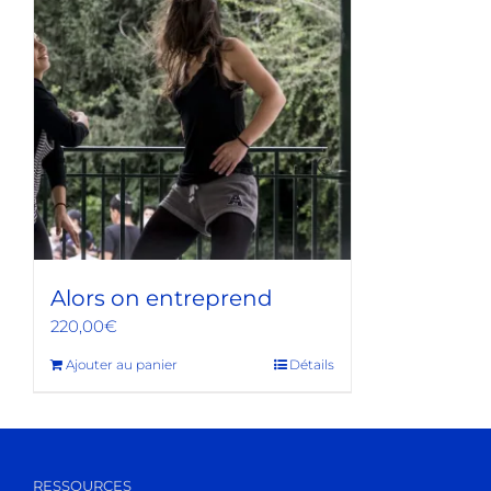
Alors on entreprend
220,00
€
Ajouter au panier
Détails
RESSOURCES