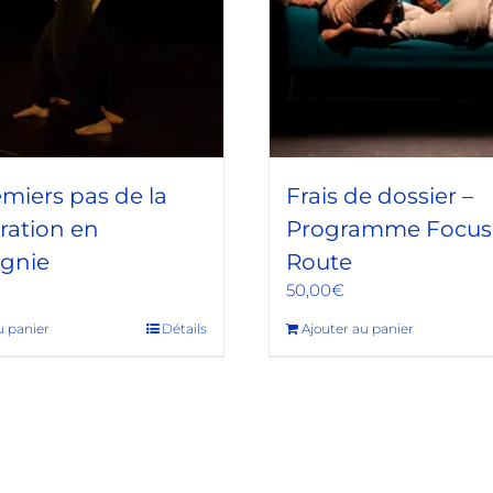
miers pas de la
Frais de dossier –
ration en
Programme Focus /
gnie
Route
50,00
€
u panier
Détails
Ajouter au panier