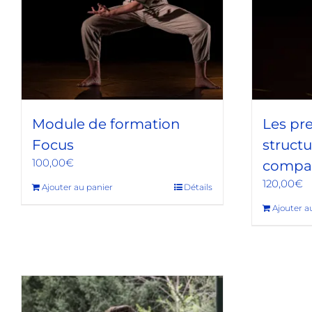
Module de formation
Les pre
Focus
structu
100,00
€
compa
120,00
€
Ajouter au panier
Détails
Ajouter a