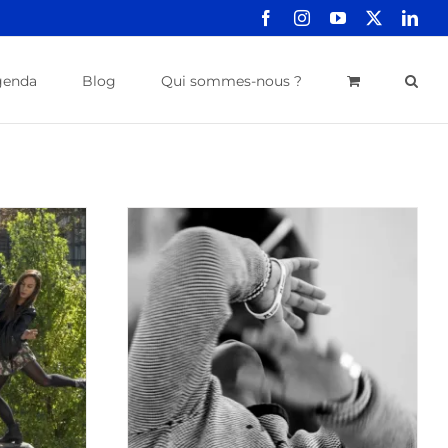
Facebook
Instagram
YouTube
X
Link
genda
Blog
Qui sommes-nous ?