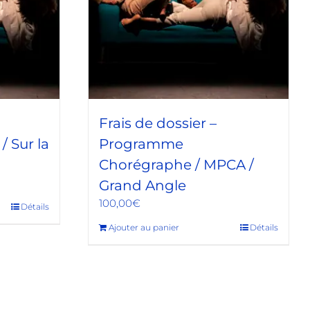
Frais de dossier –
 Sur la
Programme
Chorégraphe / MPCA /
Grand Angle
100,00
€
Détails
Ajouter au panier
Détails